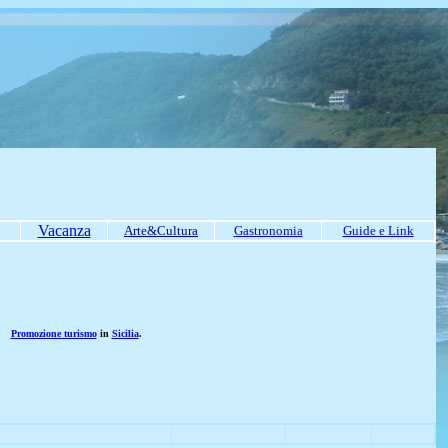
Vacanza
Arte&Cultura
Gastronomia
Guide e Link
Promozione turismo
in
Sicilia
.
Vacanza Sardegna
Arte & Cultura
Gastronomia
Link